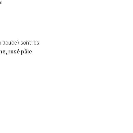
s
u douce) sont les
me, rosé pâle