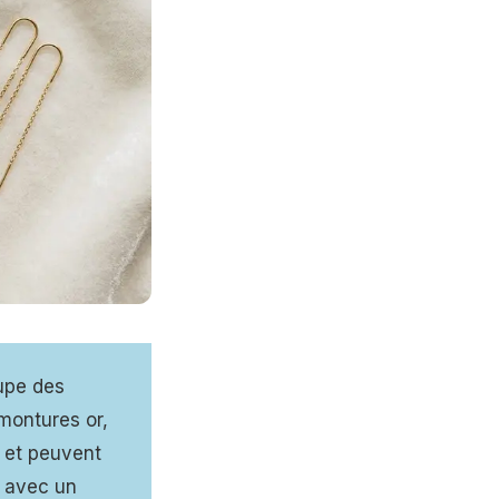
oupe des
 montures or,
e et peuvent
é avec un