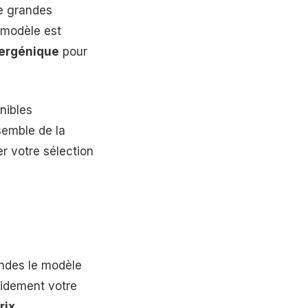
re grandes
 modèle est
llergénique
pour
nibles
semble de la
er votre sélection
ondes le modèle
pidement votre
rix
.