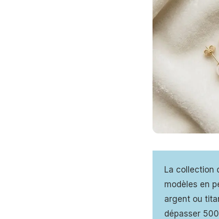
La collection 
modèles en pe
argent ou tit
dépasser 500 