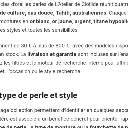
cles d’oreilles perles de L’Atelier de Clotilde réunit quat
de culture, eau douce, Tahiti, australiennes
. Chaque
 montures en
or blanc, or jaune, argent, titane hypoa
es styles et toutes les sensibilités.
onnent de 30 € à plus de 800 €, avec des modèles dispo
n stock. La
livraison et garantie
sont incluses sur l’en
sez les filtres et le moteur de recherche interne pour affin
t, l’occasion ou le style recherché.
 type de perle et style
 page collection permettent d’identifier en quelques sec
itère est associé à un bénéfice concret pour orienter ra
pe de perle
, le
type de monture
ou la
fourchette de p