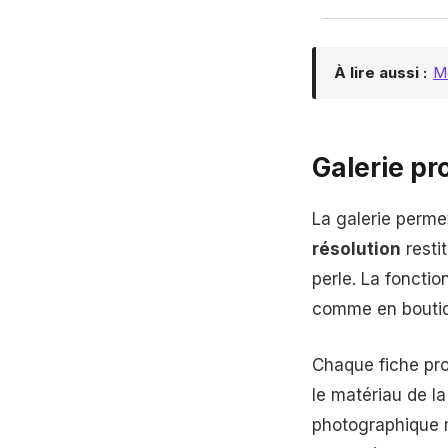
À lire aussi :
Mo
Galerie pr
La galerie perm
résolution
restit
perle. La foncti
comme en bouti
Chaque fiche prod
le matériau de l
photographique m