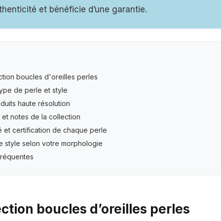
uthenticité et bénéficie d’une garantie.
ction boucles d'oreilles perles
 type de perle et style
duits haute résolution
s et notes de la collection
é et certification de chaque perle
e style selon votre morphologie
fréquentes
ection boucles d’oreilles perles