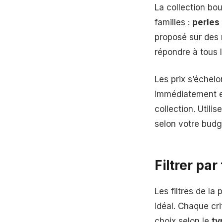
La collection bou
familles :
perles 
proposé sur des
répondre à tous l
Les prix s’échel
immédiatement e
collection. Utili
selon votre budge
Filtrer par
Les filtres de la
idéal. Chaque cr
choix selon le
ty