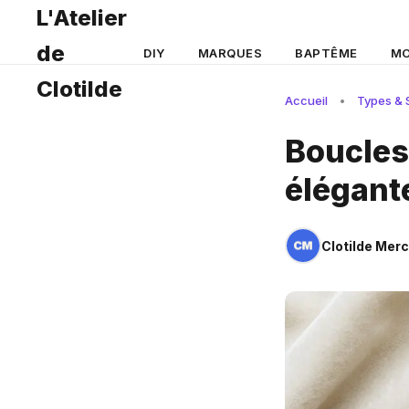
L'Atelier
de
DIY
MARQUES
BAPTÊME
MO
Clotilde
Accueil
•
Types & S
Boucles 
élégant
Clotilde Merc